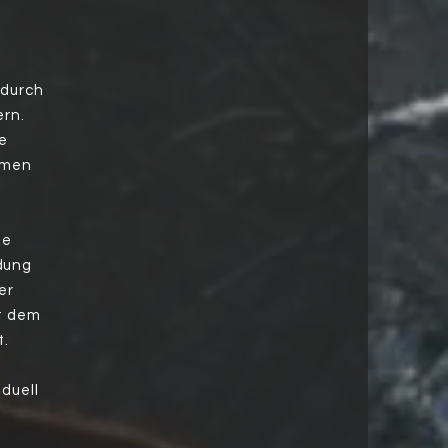
adurch
ern.
ie
samen
he
ldung
er
et dem
t.
iduell