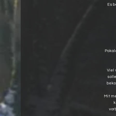
Es b
Pokal
Viel
soll
beko
Mit m
k
vor