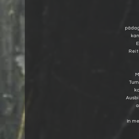
pädag
kan
E
Reit
M
Turn
k
Ausbi
a
In me