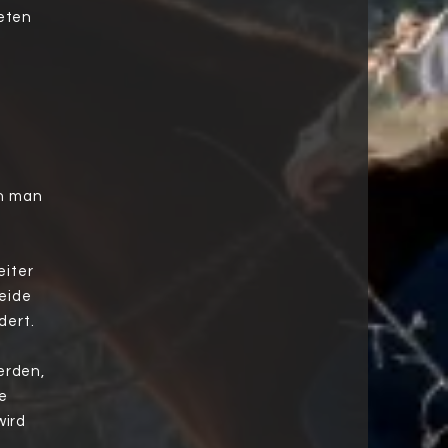
deten
en man
eiter
eide
dert.
erden,
re
wird