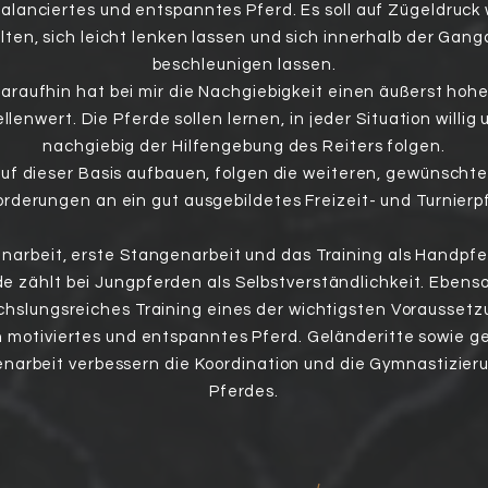
alanciertes und entspanntes Pferd. Es soll auf Zügeldruck w
lten, sich leicht lenken lassen und sich innerhalb der Gang
beschleunigen lassen.
araufhin hat bei mir die Nachgiebigkeit einen äußerst hoh
llenwert. Die Pferde sollen lernen, in jeder Situation willig
nachgiebig der Hilfengebung des Reiters folgen.
uf dieser Basis aufbauen, folgen die weiteren, gewünscht
rderungen an ein gut ausgebildetes Freizeit- und Turnierp
narbeit, erste Stangenarbeit und das Training als Handpfe
e zählt bei Jungpferden als Selbstverständlichkeit. Ebenso 
hslungsreiches Training eines der wichtigsten Vorausset
in motiviertes und entspanntes Pferd. Geländeritte sowie ge
narbeit verbessern die Koordination und die Gymnastizier
Pferdes.