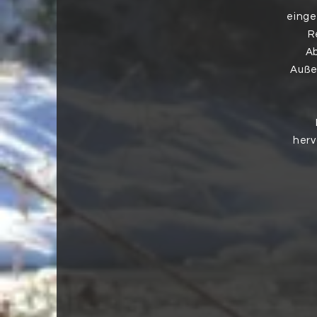
einge
R
Ab
Auße
herv