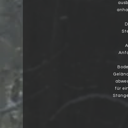
ausb
anha
D
Ste
A
Anfo
Bode
Geländ
abwec
für e
Stange