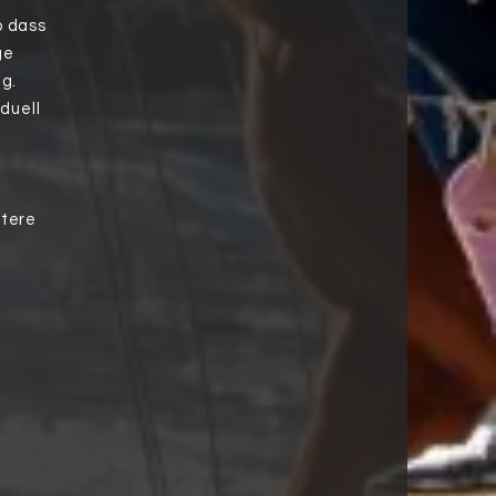
o dass
ge
g.
duell
s
itere