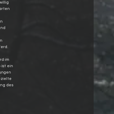
illig
arten
en
 und
en
ferd.
rd im
ist ein
zungen
zielte
ung des