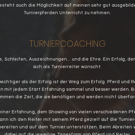
esteht auch die Möglichkeit auf meinen sehr gut ausgebil
Turnierpferden Unterricht zu nehmen.
TURNIERCOACHING
e, Schleifen, Auszeichnungen... und die Ehre. Ein Erfolg, d
sich als Turnierreiter wünscht.
 wichtiger als der Erfolg ist der Weg zum Erfolg. Pferd und R
en mit jedem Start Erfahrung sammel und besser werden. B
mmen die Zeit, die sie benötigen und werden nicht überfor
einer Erfahrung, dem Showing von vielen verschiedenen Pf
ann ich den Reiter mit seinem Pferd gezielt auf die Turnie
bereiten und auf dem Turnier unterstützen. Beim Abreiten 
dabei auf die jeweilige Tagesform von Pferd und Reiter