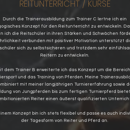
REITUNTERRICHT / KURSE
Durch die Trainerausbildung zum Trainer C lertne ich ein
ogisches Konzept für den Reitunterricht zu entwickeln. D
n ich die Reitschüler in ihren Stärken und Schwächen förd
hrlichkeit verbunden mit positiver Motivation unterstützt d
schüler sich zu selbstsicheren und trotzdem sehr einfühl
Reitern zu entwickeln.
it dem Trainer B erweiterte ich das Konzept um die Bereic
iersport und das Training von Pferden. Meine Trainerausbi
ombiniert mit meiner langjährigen Turniererfahrung sowie d
ldung von Jungpferden bis zum fertigen Turnierpferd biet
mbitionierten Reiter einen äußerst qualifizierten Unterrich
inem Konzept bin ich stets flexibel und passe es auch indiv
der Tagesform von Reiter und Pferd an.