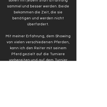
sollen mit jedem Start Erfahrung
sammel und besser werden. Beide
bekommen die Zeit, die sie
benötigen und werden nicht
überfordert.
Mit meiner Erfahrung, dem Showing
von vielen verschiedenen Pferden,
kann ich den Reiter mit seinem
Pferd gezielt auf die Turniere
vorbereiten und auf dem Turnier
unterstützen. Beim Arbeiten wird
dabei auf die jeweilige Tagesform
von Pferd und Reiter
eingegangensowie die
bevorstehende Prüfung
berücksichtigt, so dass Reiter und
Pferd entspannt in die Prüfung